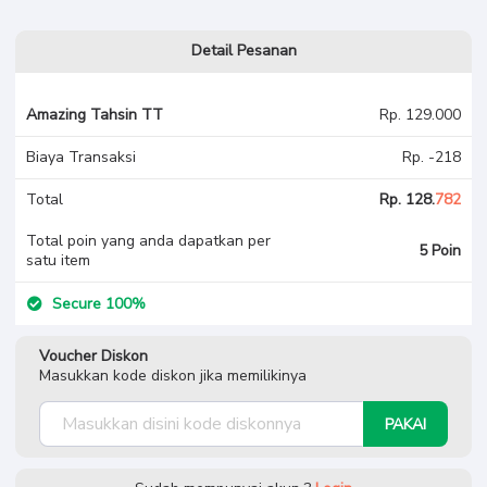
Detail Pesanan
Amazing Tahsin TT
Rp. 129.000
Biaya Transaksi
Rp. -218
Total
Rp. 128.
782
Total poin yang anda dapatkan per
5 Poin
satu item
Secure 100%
Voucher Diskon
Masukkan kode diskon jika memilikinya
PAKAI