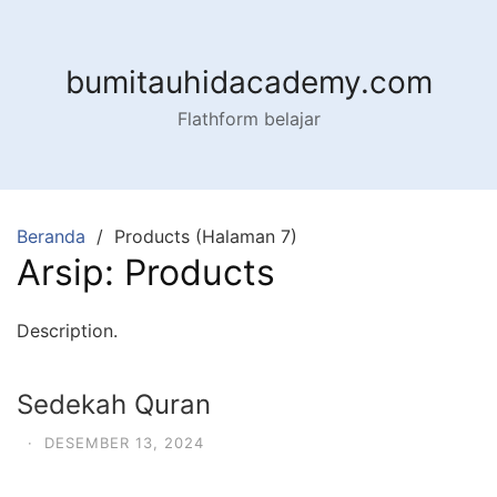
Langsung
ke
konten
bumitauhidacademy.com
Flathform belajar
Beranda
Products (Halaman 7)
Arsip:
Products
Description.
Sedekah Quran
·
DESEMBER 13, 2024