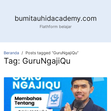
Langsung
ke
konten
bumitauhidacademy.com
Flathform belajar
Beranda
Posts tagged “GuruNgajiQu”
Tag:
GuruNgajiQu