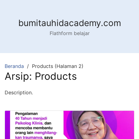
Langsung
ke
konten
bumitauhidacademy.com
Flathform belajar
Beranda
Products (Halaman 2)
Arsip:
Products
Description.